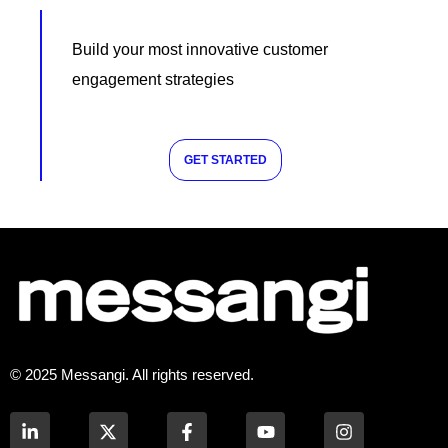
Build your most innovative customer
engagement strategies
GET STARTED
© 2025 Messangi. All rights reserved.
L
F
Y
I
i
a
o
n