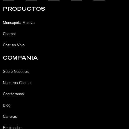
n
c
u
s
k
e
t
t
PRODUCTOS
e
b
u
a
d
o
b
g
i
o
e
r
Mensajería Masiva
n
k
a
-
-
m
Chatbot
i
f
n
Chat en Vivo
COMPAÑIA
Sobre Nosotros
Nuestros Clientes
Contáctanos
Blog
Carreras
Empleados