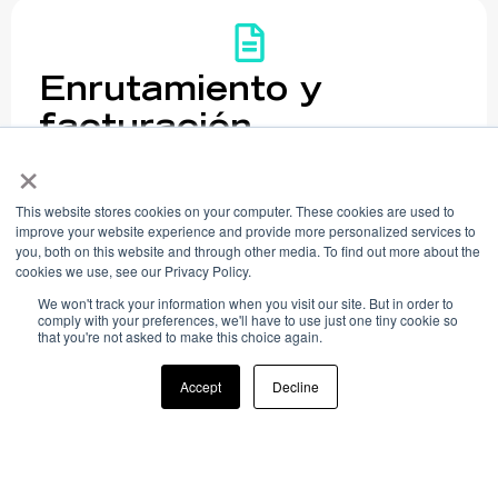
Enrutamiento y
facturación
×
consolidada
Utiliza rutas locales para mejorar la
This website stores cookies on your computer. These cookies are used to
improve your website experience and provide more personalized services to
entrega de mensajes, cumplir las
you, both on this website and through other media. To find out more about the
regulaciones y optimizar costos.
cookies we use, see our Privacy Policy.
Factura en moneda local en varios
We won't track your information when you visit our site. But in order to
comply with your preferences, we'll have to use just one tiny cookie so
mercados de América Latina,
that you're not asked to make this choice again.
simplificando el proceso para
Accept
Decline
operaciones a gran escala.