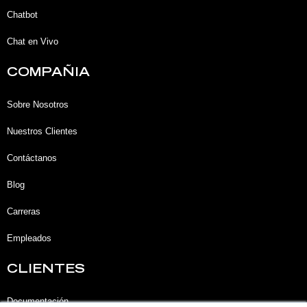
n
k
a
-
-
m
Chatbot
i
f
n
Chat en Vivo
COMPAÑIA
Sobre Nosotros
Nuestros Clientes
Contáctanos
Blog
Carreras
Empleados
CLIENTES
Documentación