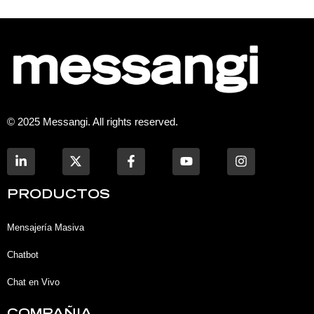
© 2025 Messangi. All rights reserved.
L
F
Y
I
i
a
o
n
n
c
u
s
k
e
t
t
PRODUCTOS
e
b
u
a
d
o
b
g
i
o
e
r
Mensajería Masiva
n
k
a
-
-
m
Chatbot
i
f
n
Chat en Vivo