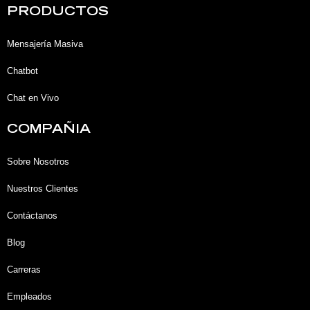
k
e
t
t
PRODUCTOS
e
b
u
a
d
o
b
g
i
o
e
r
Mensajería Masiva
n
k
a
-
-
m
Chatbot
i
f
n
Chat en Vivo
COMPAÑIA
Sobre Nosotros
Nuestros Clientes
Contáctanos
Blog
Carreras
Empleados