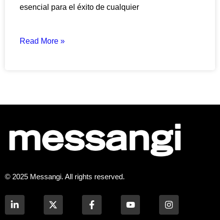
esencial para el éxito de cualquier
Read More »
© 2025 Messangi. All rights reserved.
L
F
Y
I
i
a
o
n
n
c
u
s