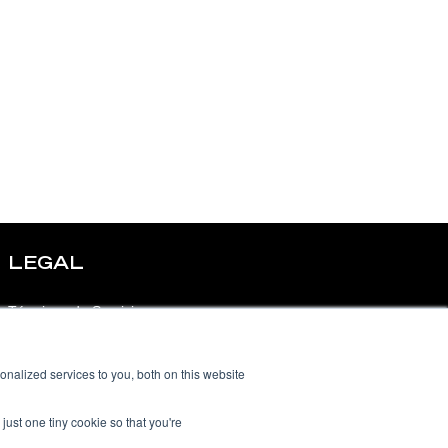
LEGAL
Términos de Servicio
Política de Privacidad
nalized services to you, both on this website
Política de Uso Aceptable
just one tiny cookie so that you're