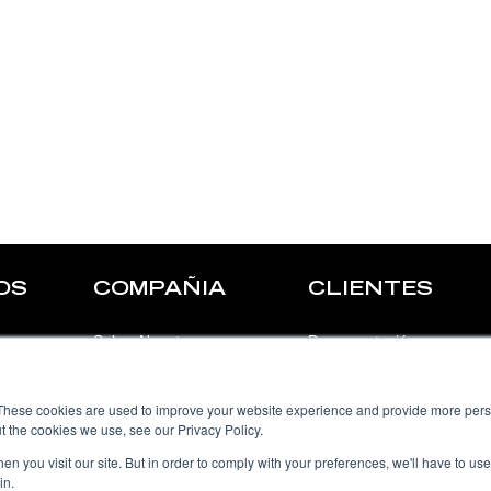
OS
COMPAÑIA
CLIENTES
Sobre Nosotros
Documentación
Nuestros Clientes
Soporte
These cookies are used to improve your website experience and provide more perso
Contáctanos
Login
t the cookies we use, see our Privacy Policy.
n you visit our site. But in order to comply with your preferences, we'll have to use 
Blog
in.