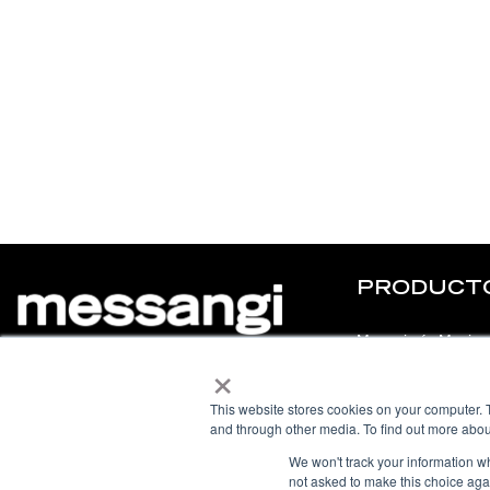
PRODUCT
Mensajería Masiva
×
© 2025 Messangi. All rights reserved.
Chatbot
This website stores cookies on your computer. 
Chat en Vivo
L
F
Y
I
and through other media. To find out more abou
i
a
o
n
n
c
u
s
We won't track your information whe
k
e
t
t
not asked to make this choice aga
e
b
u
a