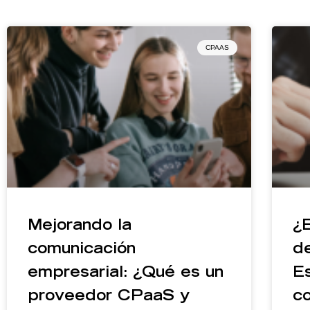
CPAAS
Mejorando la
¿
comunicación
d
empresarial: ¿Qué es un
E
proveedor CPaaS y
co