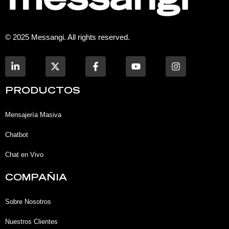
© 2025 Messangi. All rights reserved.
L
F
Y
I
i
a
o
n
n
c
u
s
k
e
t
t
PRODUCTOS
e
b
u
a
d
o
b
g
i
o
e
r
Mensajería Masiva
n
k
a
-
-
m
Chatbot
i
f
n
Chat en Vivo
COMPAÑIA
Sobre Nosotros
Nuestros Clientes