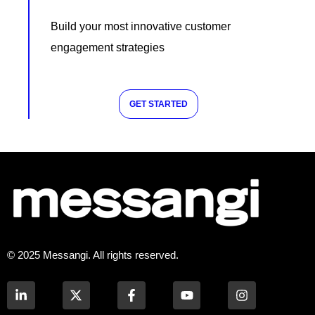
Build your most innovative customer
engagement strategies
GET STARTED
© 2025 Messangi. All rights reserved.
L
F
Y
I
i
a
o
n
n
c
u
s