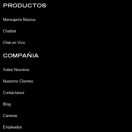
k
e
t
t
PRODUCTOS
e
b
u
a
d
o
b
g
i
o
e
r
Mensajería Masiva
n
k
a
-
-
m
Chatbot
i
f
n
Chat en Vivo
COMPAÑIA
Sobre Nosotros
Nuestros Clientes
Contáctanos
Blog
Carreras
Empleados