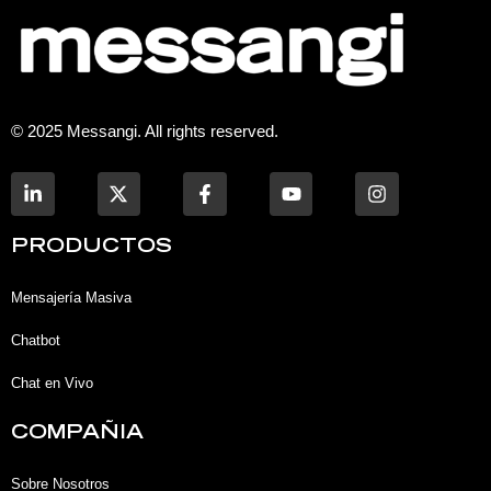
© 2025 Messangi. All rights reserved.
L
F
Y
I
i
a
o
n
n
c
u
s
k
e
t
t
PRODUCTOS
e
b
u
a
d
o
b
g
i
o
e
r
Mensajería Masiva
n
k
a
-
-
m
Chatbot
i
f
n
Chat en Vivo
COMPAÑIA
Sobre Nosotros