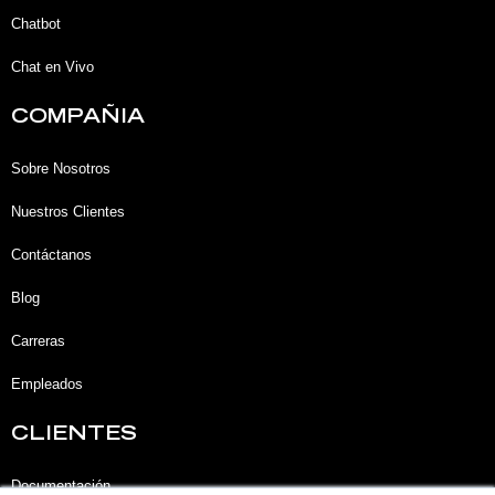
n
k
a
-
-
m
Chatbot
i
f
n
Chat en Vivo
COMPAÑIA
Sobre Nosotros
Nuestros Clientes
Contáctanos
Blog
Carreras
Empleados
CLIENTES
Documentación