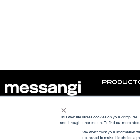
PRODUCT
Mensajería Masiva
×
© 2025 Messangi. All rights reserved.
Chatbot
This website stores cookies on your computer. 
Chat en Vivo
L
F
Y
I
and through other media. To find out more abou
i
a
o
n
n
c
u
s
We won't track your information whe
k
e
t
t
not asked to make this choice aga
e
b
u
a