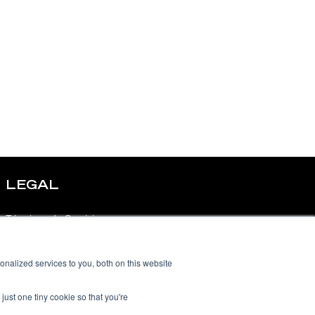
LEGAL
Términos de Servicio
Política de Privacidad
nalized services to you, both on this website
Política de Uso Aceptable
just one tiny cookie so that you're