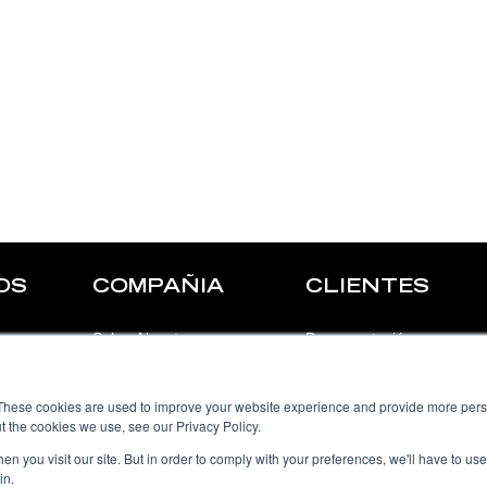
OS
COMPAÑIA
CLIENTES
Sobre Nosotros
Documentación
Nuestros Clientes
Soporte
These cookies are used to improve your website experience and provide more perso
Contáctanos
Login
t the cookies we use, see our Privacy Policy.
n you visit our site. But in order to comply with your preferences, we'll have to use 
Blog
in.