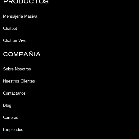
k
e
t
t
PRODUCTOS
e
b
u
a
d
o
b
g
i
o
e
r
Mensajería Masiva
n
k
a
-
-
m
Chatbot
i
f
n
Chat en Vivo
COMPAÑIA
Sobre Nosotros
Nuestros Clientes
Contáctanos
Blog
Carreras
Empleados