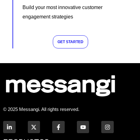
Build your most innovative customer
engagement strategies
GET STARTED
© 2025 Messangi. All rights reserved.
L
F
Y
I
i
a
o
n
n
c
u
s