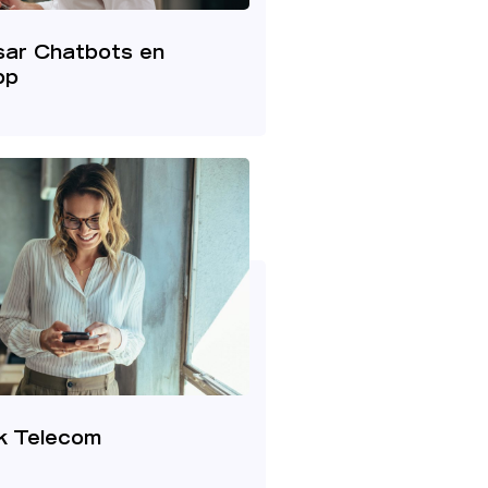
ar Chatbots en
pp
k Telecom