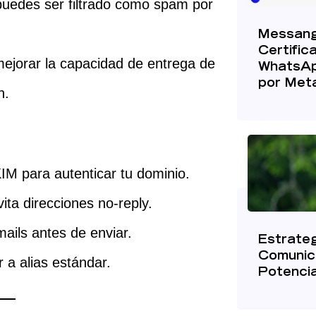
 puedes ser filtrado como spam por
Messangi
Certific
ejorar la capacidad de entrega de
WhatsAp
por Met
n.
M para autenticar tu dominio.
ita direcciones no-reply.
mails antes de enviar.
Estrateg
Comunica
r a alias estándar.
Potenci