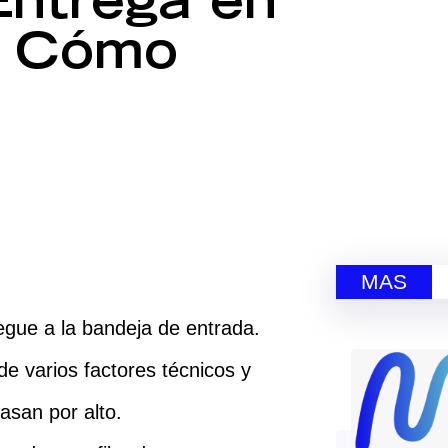
ntrega en
y Cómo
MAS
legue a la bandeja de entrada.
e varios factores técnicos y
san por alto.