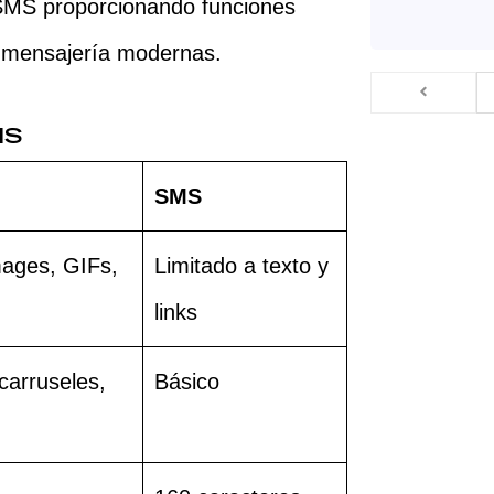
 SMS proporcionando funciones
e mensajería modernas.
MS
SMS
mages, GIFs,
Limitado a texto y
links
carruseles,
Básico