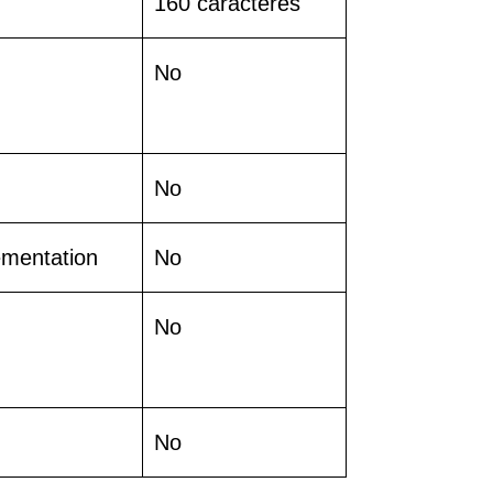
160 caracteres
No
No
ementation
No
No
No