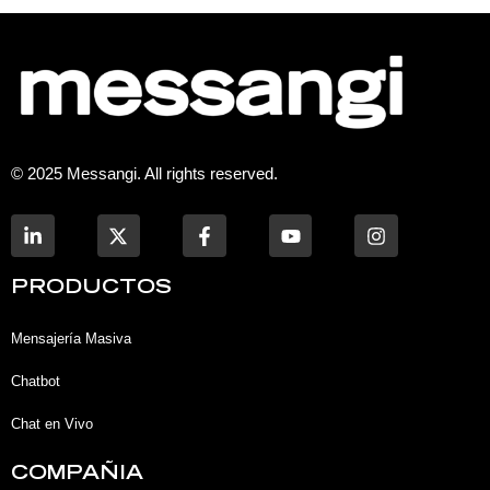
© 2025 Messangi. All rights reserved.
L
F
Y
I
i
a
o
n
n
c
u
s
k
e
t
t
PRODUCTOS
e
b
u
a
d
o
b
g
i
o
e
r
Mensajería Masiva
n
k
a
-
-
m
Chatbot
i
f
n
Chat en Vivo
COMPAÑIA